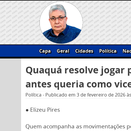
Skip
to
content
Capa
Geral
Cidades
Política
Nac
Pesquisar
Quaquá resolve jogar p
por:
antes queria como vic
Política
-
Publicado em
3 de fevereiro de 2026
à
● Elizeu Pires
Quem acompanha as movimentações pol