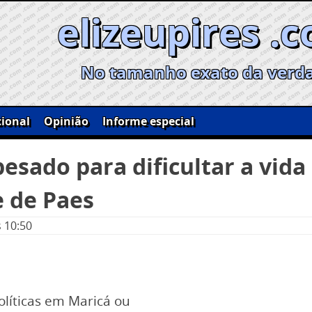
elizeupires .
No tamanho exato da verd
ional
Opinião
Informe especial
esado para dificultar a vida
e de Paes
s 10:50
íticas em Maricá ou