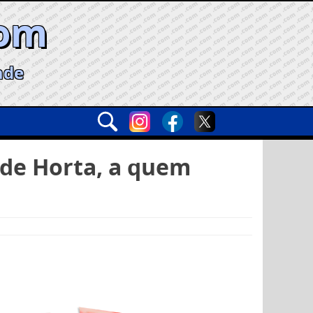
com
ade
 de Horta, a quem