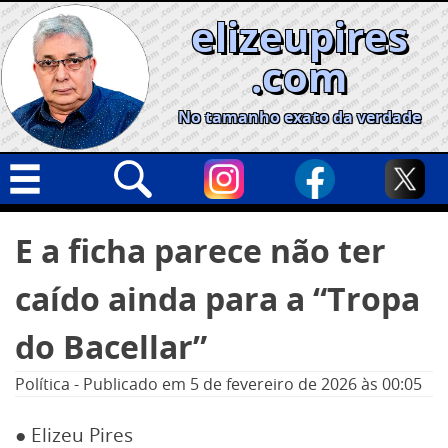
Skip
elizeupires
to
content
.com
No tamanho exato da verdade
Capa
Pesquisar
E a ficha parece não ter
por:
Geral
caído ainda para a “Tropa
Cidades
Política
do Bacellar”
Nacional
Política
-
Publicado em
5 de fevereiro de 2026
às 00:05
Opinião
● Elizeu Pires
Informe especial