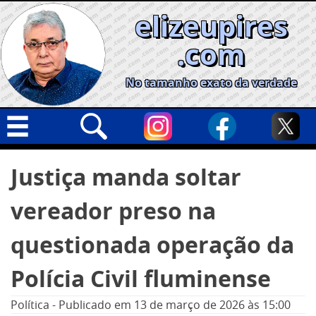
Skip
elizeupires
to
content
.com
No tamanho exato da verdade
Capa
Pesquisar
Justiça manda soltar
por:
Geral
vereador preso na
Cidades
Política
questionada operação da
Nacional
Polícia Civil fluminense
Opinião
Política
-
Publicado em
13 de março de 2026
às 15:00
Informe especial