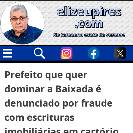
Skip
elizeupires
to
content
.com
No tamanho exato da verdade
Capa
Pesquisar
Prefeito que quer
por:
Geral
dominar a Baixada é
Cidades
Política
denunciado por fraude
Nacional
com escrituras
Opinião
imobiliárias em cartório
Informe especial