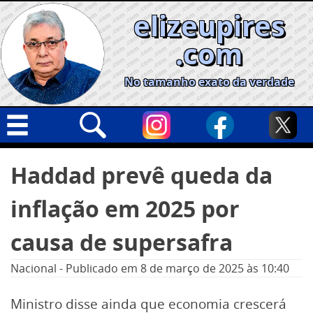
Skip
elizeupires
to
content
.com
No tamanho exato da verdade
Capa
Pesquisar
Haddad prevê queda da
por:
Geral
inflação em 2025 por
Cidades
Política
causa de supersafra
Nacional
Nacional
-
Publicado em
8 de março de 2025
às 10:40
Opinião
Ministro disse ainda que economia crescerá
Informe especial