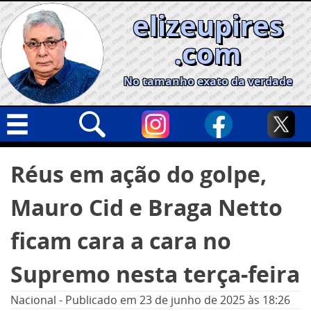
Skip
elizeupires
to
content
.com
No tamanho exato da verdade
Capa
Pesquisar
Réus em ação do golpe,
por:
Geral
Mauro Cid e Braga Netto
Cidades
Política
ficam cara a cara no
Nacional
Supremo nesta terça-feira
Opinião
Nacional
-
Publicado em
23 de junho de 2025
às 18:26
Informe especial