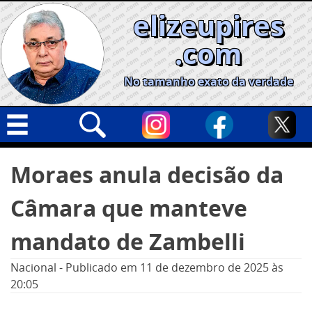
Skip
elizeupires
to
content
.com
No tamanho exato da verdade
Capa
Pesquisar
Moraes anula decisão da
por:
Geral
Câmara que manteve
Cidades
Política
mandato de Zambelli
Nacional
Nacional
-
Publicado em
11 de dezembro de 2025
às
Opinião
20:05
Informe especial