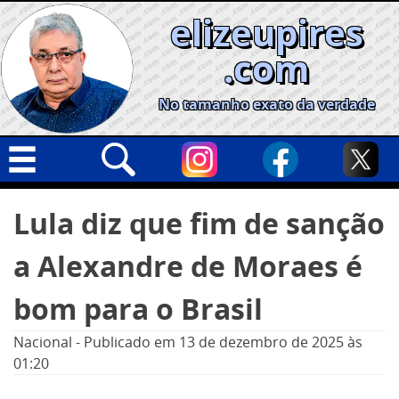
Skip
elizeupires
to
content
.com
No tamanho exato da verdade
Capa
Pesquisar
Lula diz que fim de sanção
por:
Geral
a Alexandre de Moraes é
Cidades
Política
bom para o Brasil
Nacional
Nacional
-
Publicado em
13 de dezembro de 2025
às
Opinião
01:20
Informe especial