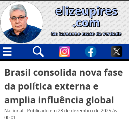
Skip
elizeupires
to
content
.com
No tamanho exato da verdade
Capa
Pesquisar
Brasil consolida nova fase
por:
Geral
da política externa e
Cidades
Política
amplia influência global
Nacional
Nacional
-
Publicado em
28 de dezembro de 2025
às
Opinião
00:01
Informe especial