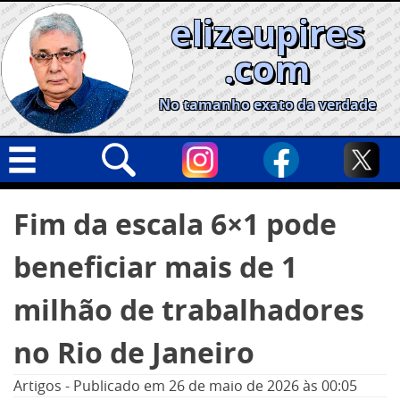
Skip
elizeupires
to
content
.com
No tamanho exato da verdade
Capa
Pesquisar
Fim da escala 6×1 pode
por:
Geral
beneficiar mais de 1
Cidades
Política
milhão de trabalhadores
Nacional
no Rio de Janeiro
Opinião
Artigos
-
Publicado em
26 de maio de 2026
às 00:05
Informe especial