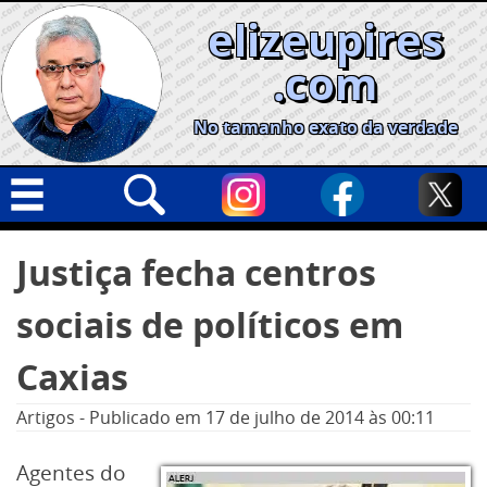
Skip
elizeupires
to
content
.com
No tamanho exato da verdade
Capa
Pesquisar
Justiça fecha centros
por:
Geral
sociais de políticos em
Cidades
Política
Caxias
Nacional
Artigos
-
Publicado em
17 de julho de 2014
às 00:11
Opinião
Agentes do
Informe especial