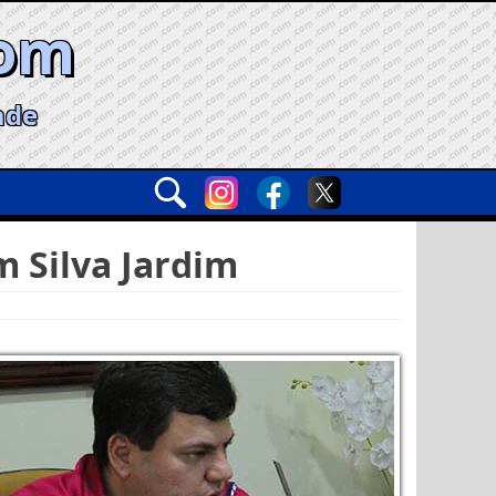
com
ade
m Silva Jardim