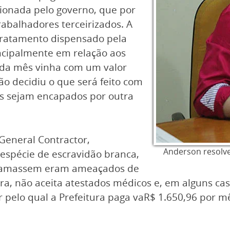
ionada pelo governo, que por
rabalhadores terceirizados. A
 tratamento dispensado pela
incipalmente em relação aos
cada mês vinha com um valor
ão decidiu o que será feito com
les sejam encapados por outra
General Contractor,
Anderson resolv
spécie de escravidão branca,
eclamassem eram ameaçados de
a, não aceita atestados médicos e, em alguns ca
 pelo qual a Prefeitura paga vaR$ 1.650,96 por m