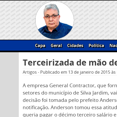
Skip
to
content
Capa
Geral
Cidades
Política
Nac
Pesquisar
Terceirizada de mão de
por:
Artigos
-
Publicado em
13 de janeiro de 2015
às
A empresa General Contractor, que for
setores do município de Silva Jardim, va
decisão foi tomada pelo prefeito Anders
notificação. Anderson tomou essa atit
queria pagar o décimo terceiro salário 