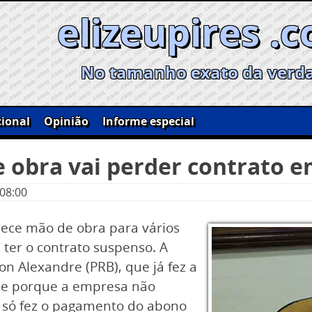
elizeupires .
No tamanho exato da verd
ional
Opinião
Informe especial
 obra vai perder contrato e
 08:00
nece mão de obra para vários
i ter o contrato suspenso. A
on Alexandre (PRB), que já fez a
ude porque a empresa não
e só fez o pagamento do abono