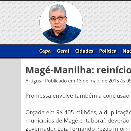
Skip
to
content
Capa
Geral
Cidades
Política
Nac
Pesquisar
Magé-Manilha: reiníci
por:
Artigos
-
Publicado em
13 de maio de 2015
às 0
Promessa envolve também a conclusão 
Orçada em R$ 405 milhões, a duplicação
municípios de Magé e Itaboraí, deverão s
governador Luiz Fernando Pezão informo