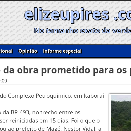
elizeupires .
No tamanho exato da verd
ional
Opinião
Informe especial
o da obra prometido para os
9:00
do Complexo Petroquímico, em Itaboraí
 da BR-493, no trecho entre os
er reiniciadas em 15 dias. Foi o que o
u ao prefeito de Magé, Nestor Vidal, a