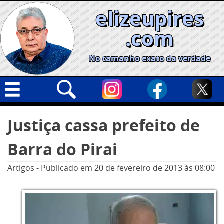
Skip
elizeupires
to
content
.com
No tamanho exato da verdade
Capa
Pesquisar
Justiça cassa prefeito de
por:
Geral
Barra do Pirai
Cidades
Política
Artigos
-
Publicado em
20 de fevereiro de 2013
às 08:00
Nacional
Opinião
Informe especial