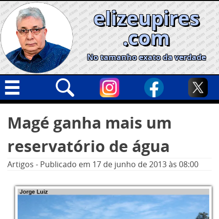
Skip
elizeupires
to
content
.com
No tamanho exato da verdade
Capa
Pesquisar
Magé ganha mais um
por:
Geral
reservatório de água
Cidades
Política
Artigos
-
Publicado em
17 de junho de 2013
às 08:00
Nacional
Opinião
Informe especial