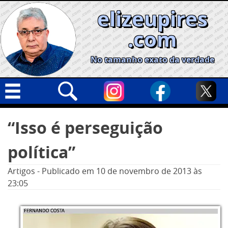
Skip
elizeupires
to
content
.com
No tamanho exato da verdade
Capa
Pesquisar
“Isso é perseguição
por:
Geral
política”
Cidades
Política
Artigos
-
Publicado em
10 de novembro de 2013
às
23:05
Nacional
Opinião
Informe especial