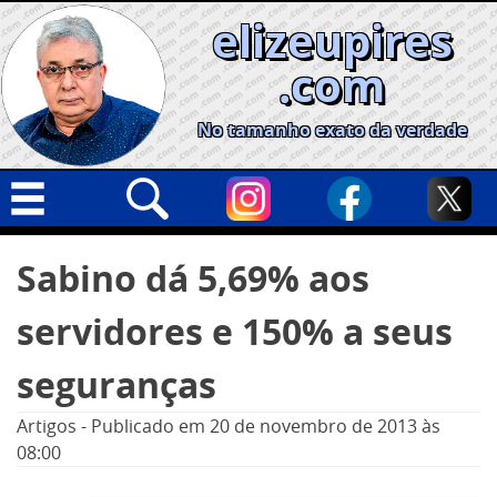
Skip
elizeupires
to
content
.com
No tamanho exato da verdade
Capa
Pesquisar
Sabino dá 5,69% aos
por:
Geral
servidores e 150% a seus
Cidades
Política
seguranças
Nacional
Artigos
-
Publicado em
20 de novembro de 2013
às
Opinião
08:00
Informe especial