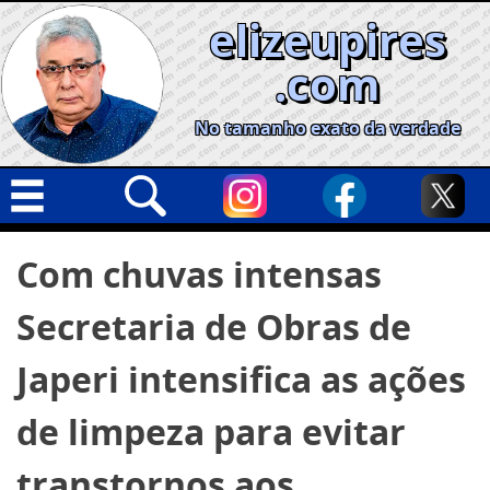
Skip
elizeupires
to
content
.com
No tamanho exato da verdade
Capa
Pesquisar
Com chuvas intensas
por:
Geral
Secretaria de Obras de
Cidades
Política
Japeri intensifica as ações
Nacional
de limpeza para evitar
Opinião
transtornos aos
Informe especial