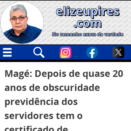
Skip
elizeupires
to
content
.com
No tamanho exato da verdade
Capa
Pesquisar
Magé: Depois de quase 20
por:
Geral
anos de obscuridade
Cidades
Política
previdência dos
Nacional
servidores tem o
Opinião
certificado de
Informe especial