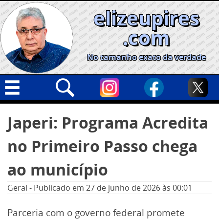
Skip
elizeupires
to
content
.com
No tamanho exato da verdade
Capa
Pesquisar
Japeri: Programa Acredita
por:
Geral
no Primeiro Passo chega
Cidades
Política
ao município
Nacional
Geral
-
Publicado em
27 de junho de 2026
às 00:01
Opinião
Parceria com o governo federal promete
Informe especial