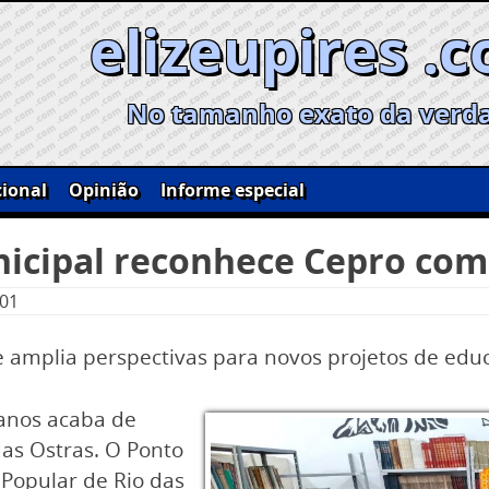
elizeupires .
No tamanho exato da verd
ional
Opinião
Informe especial
nicipal reconhece Cepro com
:01
e amplia perspectivas para novos projetos de educ
 anos acaba de
das Ostras. O Ponto
 Popular de Rio das