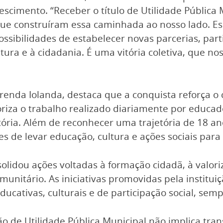
cimento. “Receber o título de Utilidade Pública 
ue construíram essa caminhada ao nosso lado. Es
possibilidades de estabelecer novas parcerias, part
tura e à cidadania. É uma vitória coletiva, que n
renda Iolanda, destaca que a conquista reforça o
iza o trabalho realizado diariamente por educador
tória. Além de reconhecer uma trajetória de 18 an
es de levar educação, cultura e ações sociais pa
solidou ações voltadas à formação cidadã, à valori
munitário. As iniciativas promovidas pela institu
educativas, culturais e de participação social, s
ão de Utilidade Pública Municipal não implica tran