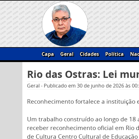
Skip
to
content
Capa
Geral
Cidades
Política
Nac
Pesquisar
Rio das Ostras: Lei mu
por:
Geral
-
Publicado em
30 de junho de 2026
às 00
Reconhecimento fortalece a instituição 
Um trabalho construído ao longo de 18
receber reconhecimento oficial em Rio 
de Cultura Centro Cultural de Educação