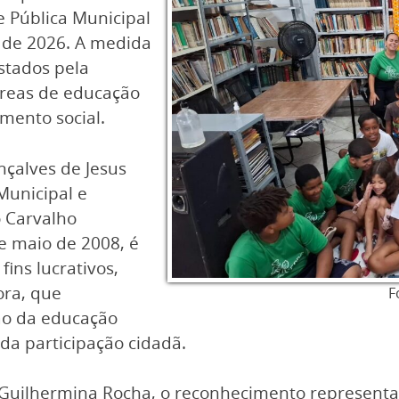
e Pública Municipal
o de 2026. A medida
stados pela
 áreas de educação
imento social.
nçalves de Jesus
Municipal e
o Carvalho
e maio de 2008, é
ins lucrativos,
ora, que
F
ão da educação
 da participação cidadã.
 Guilhermina Rocha, o reconhecimento representa 