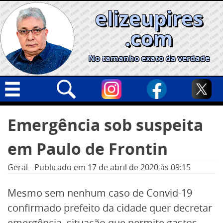
Skip
elizeupires
to
content
.com
No tamanho exato da verdade
Capa
Pesquisar
Emergência sob suspeita
por:
Geral
em Paulo de Frontin
Cidades
Política
Geral
-
Publicado em
17 de abril de 2020
às 09:15
Nacional
Mesmo sem nenhum caso de Convid-19
Opinião
confirmado prefeito da cidade quer decretar
Informe especial
emergência, situação que permite gastos