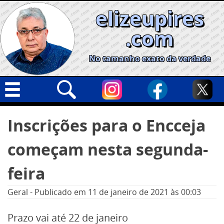
Skip
elizeupires
to
content
.com
No tamanho exato da verdade
Capa
Pesquisar
Inscrições para o Encceja
por:
Geral
começam nesta segunda-
Cidades
Política
feira
Nacional
Geral
-
Publicado em
11 de janeiro de 2021
às 00:03
Opinião
Prazo vai até 22 de janeiro
Informe especial