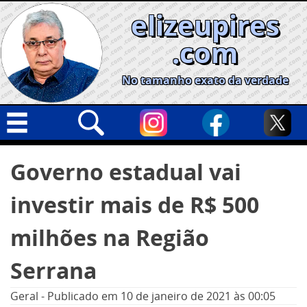
Skip
elizeupires
to
content
.com
No tamanho exato da verdade
Capa
Pesquisar
Governo estadual vai
por:
Geral
investir mais de R$ 500
Cidades
Política
milhões na Região
Nacional
Serrana
Opinião
Geral
-
Publicado em
10 de janeiro de 2021
às 00:05
Informe especial