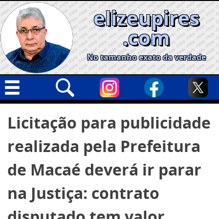
Skip
elizeupires
to
content
.com
No tamanho exato da verdade
Capa
Pesquisar
Licitação para publicidade
por:
Geral
realizada pela Prefeitura
Cidades
Política
de Macaé deverá ir parar
Nacional
na Justiça: contrato
Opinião
disputado tem valor
Informe especial