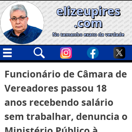
Skip
elizeupires
to
content
.com
No tamanho exato da verdade
Capa
Pesquisar
Funcionário de Câmara de
por:
Geral
Vereadores passou 18
Cidades
Política
anos recebendo salário
Nacional
sem trabalhar, denuncia o
Opinião
Ministério Público à
Informe especial