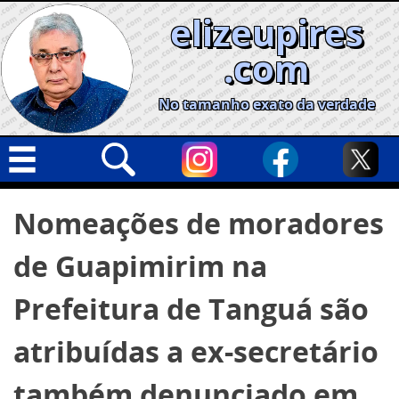
Skip
elizeupires
to
content
.com
No tamanho exato da verdade
Capa
Pesquisar
Nomeações de moradores
por:
Geral
de Guapimirim na
Cidades
Política
Prefeitura de Tanguá são
Nacional
atribuídas a ex-secretário
Opinião
também denunciado em
Informe especial