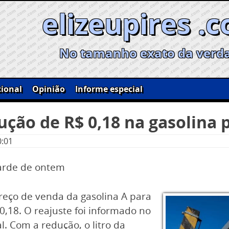
elizeupires .
No tamanho exato da verd
ional
Opinião
Informe especial
ção de R$ 0,18 na gasolina p
0:01
tarde de ontem
reço de venda da gasolina A para
0,18. O reajuste foi informado no
l. Com a redução, o litro da