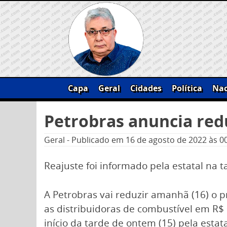
Skip
to
content
Capa
Geral
Cidades
Política
Nac
Pesquisar
Petrobras anuncia redu
por:
Geral
-
Publicado em
16 de agosto de 2022
às 0
Reajuste foi informado pela estatal na 
A Petrobras vai reduzir amanhã (16) o p
as distribuidoras de combustível em R$ 
início da tarde de ontem (15) pela estata