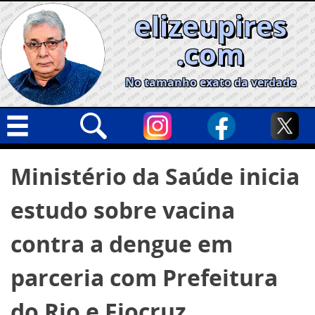
Skip
elizeupires
to
content
.com
No tamanho exato da verdade
Capa
Pesquisar
Ministério da Saúde inicia
por:
Geral
estudo sobre vacina
Cidades
Política
contra a dengue em
Nacional
parceria com Prefeitura
Opinião
do Rio e Fiocruz
Informe especial