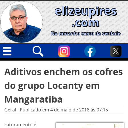
Skip
elizeupires
to
content
.com
No tamanho exato da verdade
Capa
Pesquisar
Aditivos enchem os cofres
por:
Geral
do grupo Locanty em
Cidades
Política
Mangaratiba
Nacional
Geral
-
Publicado em
4 de maio de 2018
às 07:15
Opinião
Faturamento é
Informe especial