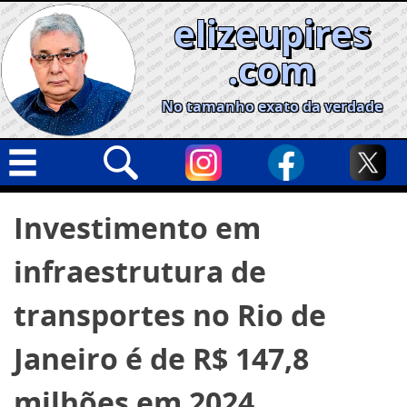
Skip
elizeupires
to
content
.com
No tamanho exato da verdade
Capa
Pesquisar
Investimento em
por:
Geral
infraestrutura de
Cidades
Política
transportes no Rio de
Nacional
Janeiro é de R$ 147,8
Opinião
milhões em 2024,
Informe especial