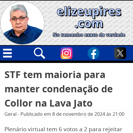
Skip
elizeupires
to
content
.com
No tamanho exato da verdade
Capa
Pesquisar
STF tem maioria para
por:
Geral
manter condenação de
Cidades
Política
Collor na Lava Jato
Nacional
Geral
-
Publicado em
8 de novembro de 2024
às 21:00
Opinião
Plenário virtual tem 6 votos a 2 para rejeitar
Informe especial