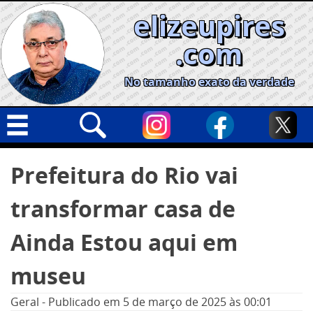
Skip
elizeupires
to
content
.com
No tamanho exato da verdade
Capa
Pesquisar
Prefeitura do Rio vai
por:
Geral
transformar casa de
Cidades
Política
Ainda Estou aqui em
Nacional
museu
Opinião
Geral
-
Publicado em
5 de março de 2025
às 00:01
Informe especial