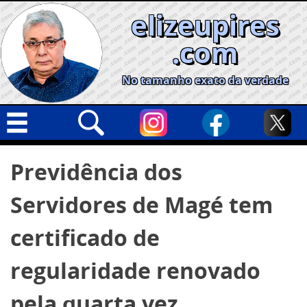
Skip
elizeupires
to
content
.com
No tamanho exato da verdade
Capa
Pesquisar
Previdência dos
por:
Geral
Servidores de Magé tem
Cidades
Política
certificado de
Nacional
regularidade renovado
Opinião
pela quarta vez
Informe especial