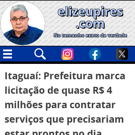
Skip
elizeupires
to
content
.com
No tamanho exato da verdade
Capa
Pesquisar
Itaguaí: Prefeitura marca
por:
Geral
licitação de quase R$ 4
Cidades
Política
milhões para contratar
Nacional
serviços que precisariam
Opinião
estar prontos no dia
Informe especial