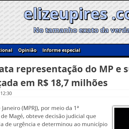
elizeupires .
No tamanho exato da verd
ional
Opinião
Informe especial
acata representação do MP e
çada em R$ 18,7 milhões
 12:30
 Janeiro (MPRJ), por meio da 1ª
a de Magé, obteve decisão judicial que
la de urgência e determinou ao município