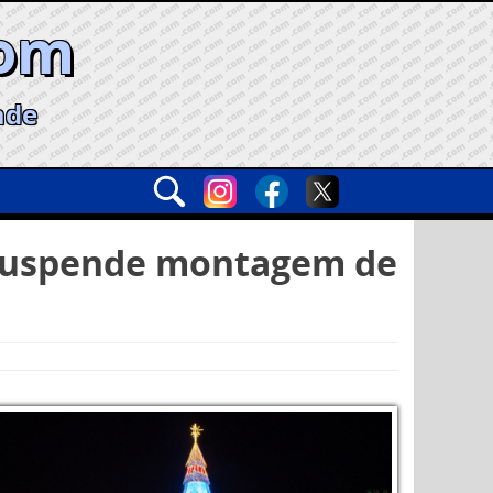
com
ade
 suspende montagem de