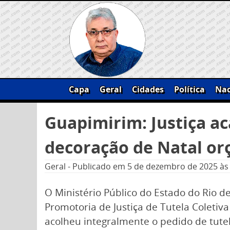
Skip
to
content
Capa
Geral
Cidades
Política
Nac
Pesquisar
Guapimirim: Justiça 
por:
decoração de Natal or
Geral
-
Publicado em
5 de dezembro de 2025
às
O Ministério Público do Estado do Rio de
Promotoria de Justiça de Tutela Coletiv
acolheu integralmente o pedido de tute