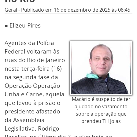
Geral
-
Publicado em
16 de dezembro de 2025
às 08:45
● Elizeu Pires
Agentes da Polícia
Federal voltaram às
ruas do Rio de Janeiro
nesta terça-feira (16)
na segunda fase da
Operação Operação
Unha e Carne, aquela
Macário é suspeito de ter
que levou à prisão o
ajudado no vazamento
presidente afastado
sobre a operação que
da Assembleia
prendeu TH Joias
Legisllativa, Rodrigo
Bacellar, no último dia 3, e alvo hoje de