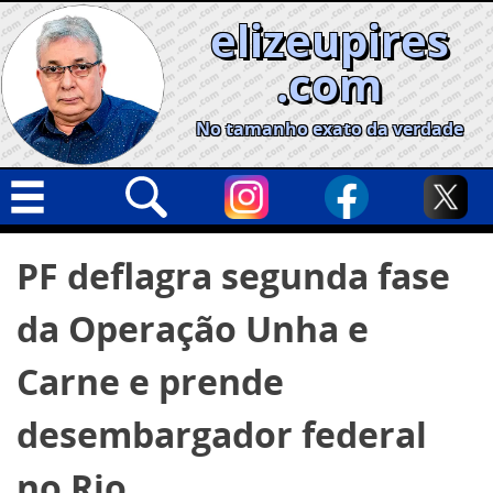
Skip
elizeupires
to
content
.com
No tamanho exato da verdade
Capa
Pesquisar
PF deflagra segunda fase
por:
Geral
da Operação Unha e
Cidades
Política
Carne e prende
Nacional
desembargador federal
Opinião
no Rio
Informe especial