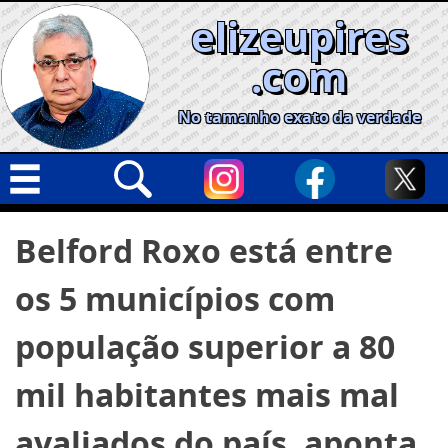
Skip
elizeupires
to
content
.com
No tamanho exato da verdade
Capa
Pesquisar
Belford Roxo está entre
por:
Geral
os 5 municípios com
Cidades
Política
população superior a 80
Nacional
mil habitantes mais mal
Opinião
avaliados do país, aponta
Informe especial