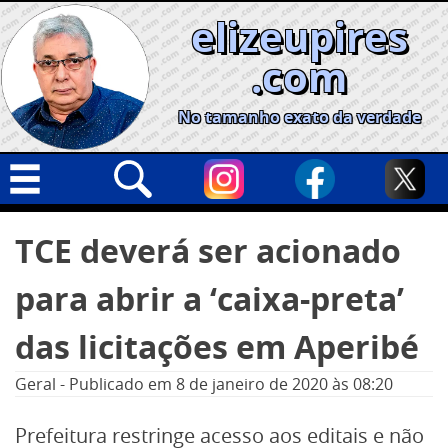
Skip
elizeupires
to
content
.com
No tamanho exato da verdade
Capa
Pesquisar
TCE deverá ser acionado
por:
Geral
para abrir a ‘caixa-preta’
Cidades
Política
das licitações em Aperibé
Nacional
Geral
-
Publicado em
8 de janeiro de 2020
às 08:20
Opinião
Prefeitura restringe acesso aos editais e não
Informe especial