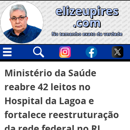
Skip
elizeupires
to
content
.com
No tamanho exato da verdade
Capa
Pesquisar
Ministério da Saúde
por:
Geral
reabre 42 leitos no
Cidades
Política
Hospital da Lagoa e
Nacional
fortalece reestruturação
Opinião
da rede federal no RJ
Informe especial