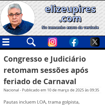
Skip
elizeupires
to
content
.com
No tamanho exato da verdade
Capa
Pesquisar
Congresso e Judiciário
por:
Geral
retomam sessões após
Cidades
Política
feriado de Carnaval
Nacional
Nacional
-
Publicado em
10 de março de 2025
às 09:35
Opinião
Pautas incluem LOA, trama golpista,
Informe especial