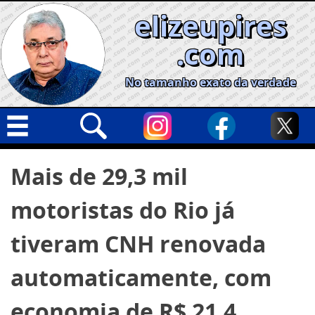
Skip
elizeupires
to
content
.com
No tamanho exato da verdade
Capa
Pesquisar
Mais de 29,3 mil
por:
Geral
motoristas do Rio já
Cidades
Política
tiveram CNH renovada
Nacional
automaticamente, com
Opinião
economia de R$ 21,4
Informe especial