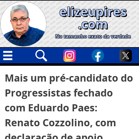
Skip
elizeupires
to
content
.com
No tamanho exato da verdade
Capa
Pesquisar
Mais um pré-candidato do
por:
Geral
Progressistas fechado
Cidades
Política
com Eduardo Paes:
Nacional
Renato Cozzolino, com
Opinião
declaração de apoio
Informe especial