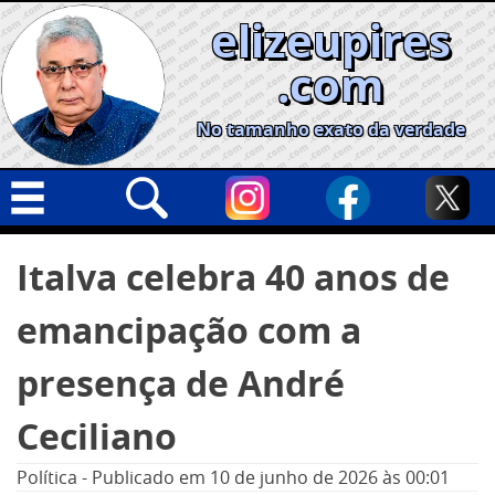
Skip
elizeupires
to
content
.com
No tamanho exato da verdade
Capa
Pesquisar
Italva celebra 40 anos de
por:
Geral
emancipação com a
Cidades
Política
presença de André
Nacional
Ceciliano
Opinião
Política
-
Publicado em
10 de junho de 2026
às 00:01
Informe especial