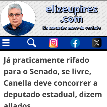
Skip
elizeupires
to
content
.com
No tamanho exato da verdade
Capa
Pesquisar
Já praticamente rifado
por:
Geral
para o Senado, se livre,
Cidades
Política
Canella deve concorrer a
Nacional
deputado estadual, dizem
Opinião
aliados
Informe especial