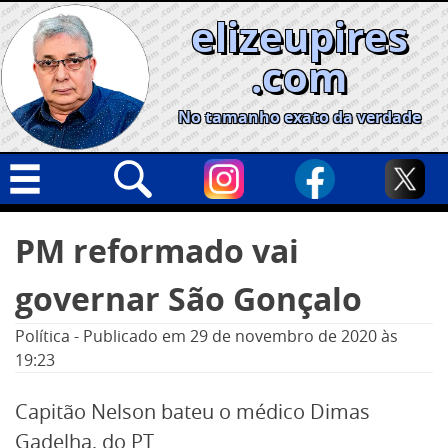
Skip
elizeupires
to
content
.com
No tamanho exato da verdade
Capa
Pesquisar
PM reformado vai
por:
Geral
governar São Gonçalo
Cidades
Política
Política
-
Publicado em
29 de novembro de 2020
às
19:23
Nacional
Opinião
Capitão Nelson bateu o médico Dimas
Gadelha, do PT
Informe especial