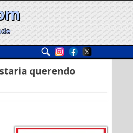
com
ade
estaria querendo