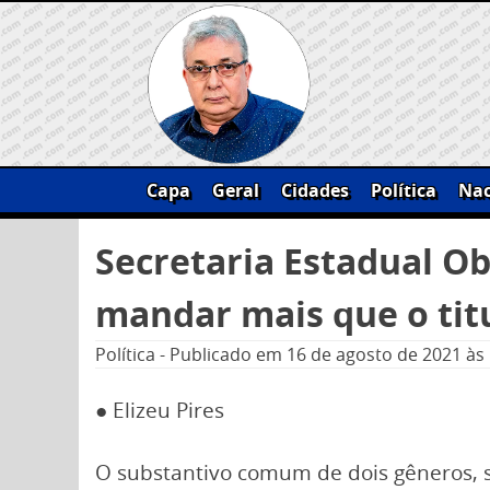
Skip
to
content
Capa
Geral
Cidades
Política
Nac
Pesquisar
Secretaria Estadual O
por:
mandar mais que o tit
Política
-
Publicado em
16 de agosto de 2021
às
● Elizeu Pires
O substantivo comum de dois gêneros, s