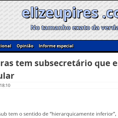
elizeupires .
No tamanho exato da verd
ional
Opinião
Informe especial
bras tem subsecretário que 
ular
 18:10
ub tem o sentido de “hierarquicamente inferior”,