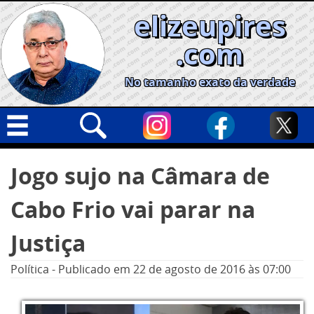
Skip
elizeupires
to
content
.com
No tamanho exato da verdade
Capa
Pesquisar
Jogo sujo na Câmara de
por:
Geral
Cabo Frio vai parar na
Cidades
Política
Justiça
Nacional
Política
-
Publicado em
22 de agosto de 2016
às 07:00
Opinião
Informe especial