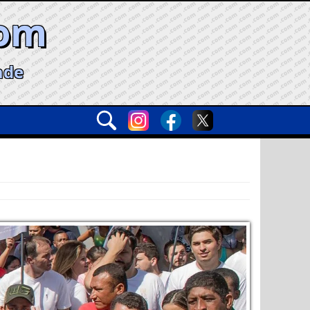
com
ade