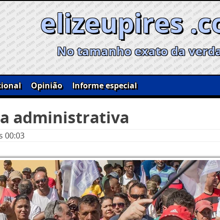
elizeupires .
No tamanho exato da verd
ional
Opinião
Informe especial
ma administrativa
s 00:03