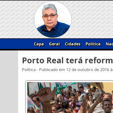
Skip
to
content
Capa
Geral
Cidades
Política
Nac
Pesquisar
Porto Real terá refor
por:
Política
-
Publicado em
12 de outubro de 2016
à