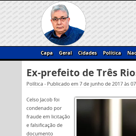
Skip
to
content
Capa
Geral
Cidades
Política
Nac
Pesquisar
Ex-prefeito de Três Rio
por:
Política
-
Publicado em
7 de junho de 2017
às 07
Celso Jacob foi
condenado por
fraude em licitação
e falsificação de
documento