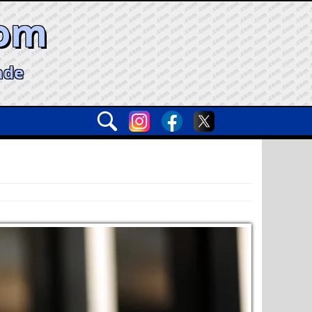
com
ade