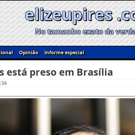
elizeupires .
No tamanho exato da verd
ional
Opinião
Informe especial
s está preso em Brasília
:34